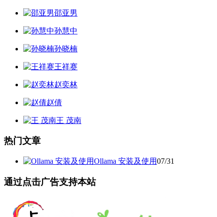
邵亚男
孙慧中
孙晓楠
王祥赛
赵奕林
赵倩
王 茂南
热门文章
Ollama 安装及使用
07/31
通过点击广告支持本站