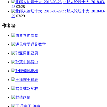
北邮人论坛十大_2018-03-
28
03/28
北邮人论坛十大_2018-03-
29
03/29
作者墙
周卷卷
遇见数学
邵亚男
孙慧中
孙晓楠
王祥赛
赵奕林
赵倩
王 茂南