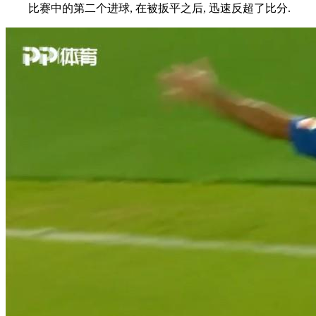
比赛中的第二个进球, 在被扳平之后, 迅速反超了比分.