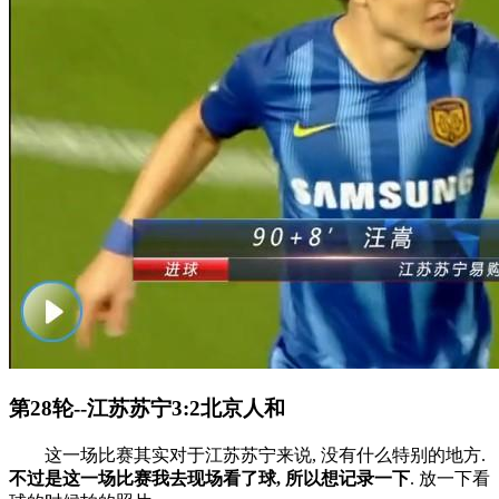
第28轮--江苏苏宁3:2北京人和
这一场比赛其实对于江苏苏宁来说, 没有什么特别的地方.
不过是这一场比赛我去现场看了球, 所以想记录一下
. 放一下看