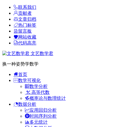
联系我们
贡献者
文章归档
热门标签
留言板
网站收藏
代码高亮
文艺数学君
换一种姿势学数学
首页
数学可视化
数学分析
高等代数
概率论与数理统计
数据分析
应用回归分析
时间序列分析
多元统计