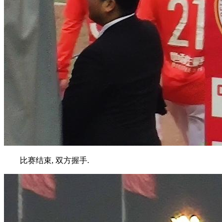
比赛结束, 双方握手.