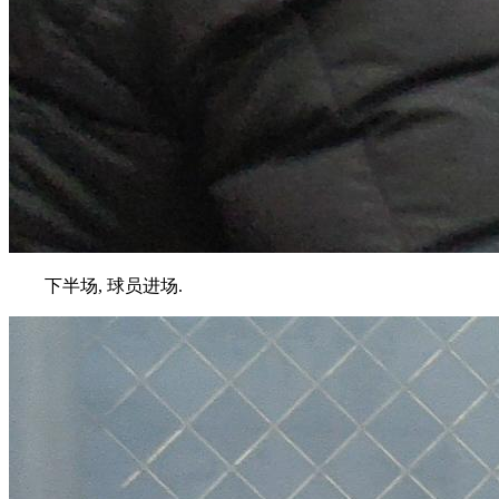
下半场, 球员进场.