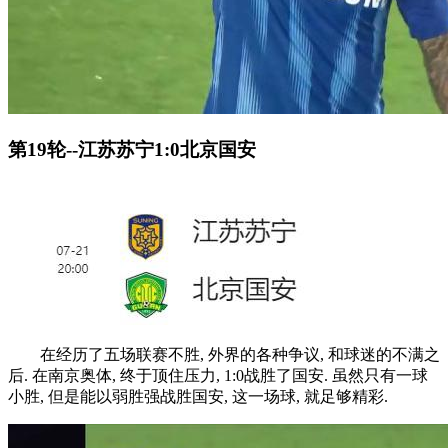
第19轮--江苏苏宁1:0北京国安
在经历了五场联赛不胜, 外界的各种争议, 和球迷的不满之
后. 在南京奥体, 终于顶住压力, 1:0战胜了国安. 虽然只有一球
小胜, 但是能以弱胜强战胜国安, 这一场球, 就足够精彩.