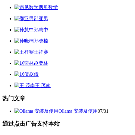
遇见数学
邵亚男
孙慧中
孙晓楠
王祥赛
赵奕林
赵倩
王 茂南
热门文章
Ollama 安装及使用
07/31
通过点击广告支持本站