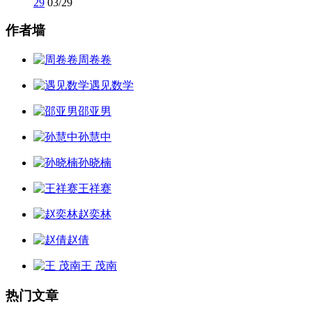
29
03/29
作者墙
周卷卷
遇见数学
邵亚男
孙慧中
孙晓楠
王祥赛
赵奕林
赵倩
王 茂南
热门文章