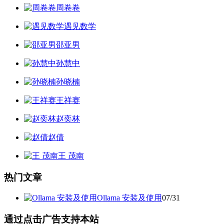
周卷卷
遇见数学
邵亚男
孙慧中
孙晓楠
王祥赛
赵奕林
赵倩
王 茂南
热门文章
Ollama 安装及使用
07/31
通过点击广告支持本站