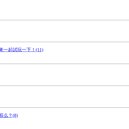
一起試玩一下！(11)
么？(8)