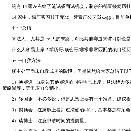
约有 14 家左右给了笔试或面试机会，剩余的都直接简历
14 家中，绿厂实习转正无hc，牙膏厂公司裁员gg，目
4~~~总结
算法人，尤其是 cv 人的末路，对比其他赛道来讲可以说
什么人容易上岸？学历哥/顶会哥/非常非常匹配的项目经历
5~~~自救方法
楼主处于尚未自救成功的阶段，但是依然给大家总结了以
1）换赛道，lz身边其他赛道的同学均已上岸，算法绝大
策略岗等，竞争压力会稍小。
2）转国企，不必多说，但是思想上要有一个准备。建议
3）攒顶会，在脉脉上看到过渣硕晒offer，基本都是有
4）读博士，注意申请时间的提前量。