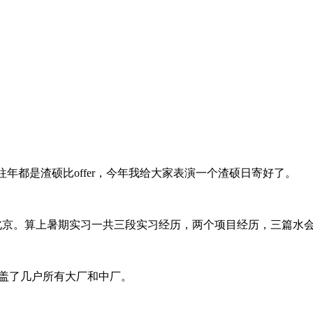
了。往年都是渣硕比offer，今年我给大家表演一个渣硕日寄好了。
se北京。算上暑期实习一共三段实习经历，两个项目经历，三篇水
涵盖了几户所有大厂和中厂。