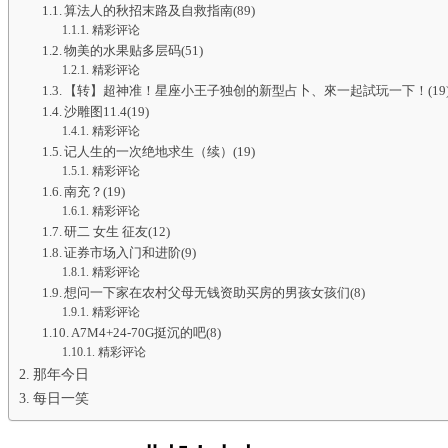
算法人的秋招末路及自救指南(89)
精彩评论
物美的水果贴多层码(51)
精彩评论
【转】超神准！星座小王子独创的新型占卜、來一起試玩一下！(19
沙雕图11.4(19)
精彩评论
记人生的一次绝地求生（续）(19)
精彩评论
南充？(19)
精彩评论
研二 女生 征友(12)
证券市场入门和进阶(9)
精彩评论
想问一下家在农村父母无钱资助买房的男孩女孩们(8)
精彩评论
A7M4+24-70G挺沉的吧(8)
精彩评论
那年今日
每日一笑