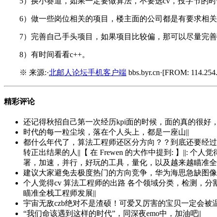
5）换小赛道，如果一定要做算法，不要选cv，投字节的时
6）做一些岗位相关的项目，楼主面的公司都是有要求相
7）完善自己手头项目，如果项目比较偏，那可以尽量完善自
8）有时间看看c++。
※ 来源:·
北邮人论坛手机客户端
bbs.byr.cn·[FROM: 114.254.
精彩评论
还记得秋招自己第一次经历kpi面的时候，面的真的很好
时代的每一粒尘埃，落在个人头上，都是一座山||
都什么年代了，算法工程师还区分方向？？到底还要经过多少教
转正出结果的人||【 在 Frewen 的大作中提到: 】
署，加速，并行，好玩的工具，量化，以及越来越瞄准全栈
建议大家避免去极度热门的方向竞争，华为海思急缺图像
个人觉得cv 算法工程师的出路 各个领域分类，检测
瞄准全栈工程师发展||
宇宙无敌czb绝对不是渣硕！可爱又厉害的宝贝一定会被温
“我们命该遇到这样的时代”，同深夜emo中，加油吧||