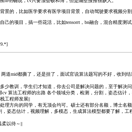
候hr明确说，cv只要顶会硕和博，但是隔壁搜推很缺人。
关背景的，比如医学要求有医学项目背景，自动驾驶要求视频分
己的项目，搞一些花活，比如tensorrt，bn融合，混合精度
9.*]
，两道mid都撕了，还是挂了，面试官说算法题写的不好，收到结果
训，学生们才知道，你去公司是解决问题的，至于解决问题用cv/n
||: 个人觉得cv 算法工程师的出路 各个领域分类，检测，分割，
工程师发展||
处理方向的同学，有无顶会均可。硕士还有部分名额，博士名额还
，分割，姿态估计，视频理解，多模态，生成算法模型都要了解，
柔以待～||