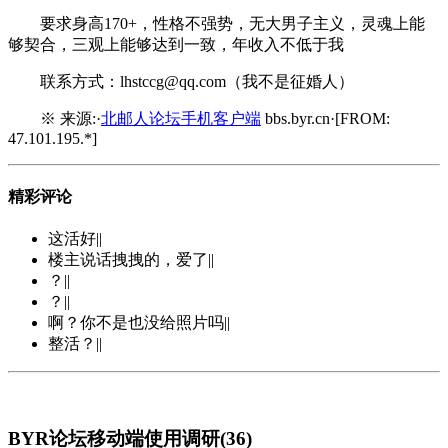
要求身高170+，性格不强势，无大男子主义，灵魂上能
够契合，三观上能够达到一致，年收入不低于我
联系方式：lhstccg@qq.com（我不是征婚人）
※ 来源:·
北邮人论坛手机客户端
bbs.byr.cn·[FROM:
47.101.195.*]
精彩评论
这活好||
楼主说话拽拽的，爱了||
？||
？||
啊？你不是也没给照片吗||
整活？||
BYR论坛移动端使用调研(36)