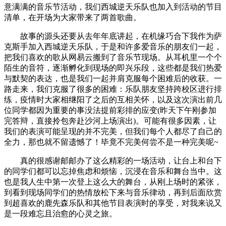
意满满的音乐节活动，我们西城逆天乐队也加入到活动的节目
清单，在开场为大家带来了两首歌曲。
故事的源头还要从去年年底讲起，在机缘巧合下我作为萨
克斯手加入西城逆天乐队，于是和许多爱音乐的朋友们一起，
把我们喜欢的歌从网易云搬到了音乐节现场。从耳机里一个个
陌生的音符，逐渐孵化到现场的即兴乐段，这些都是我们热爱
与默契的表达，也是我们一起并肩克服每个困难后的收获。一
路走来，我们克服了很多的困难：乐队朋友坚持跨校区进行排
练，疫情时大家相继阳了之后的互相关怀，以及这次演出前几
位同学都因为重要的事没法提前彩排的应变(昨天下午刚参加
完答辩，直接拎包奔赴沙河上场演出)。可能有很多因素，让
我们的表演可能呈现的并不完美，但我们每个人都尽了自己的
全力，那也就不留遗憾了！毕竟不完美何尝不是一种完美呢~
真的很感谢邮邮办了这么精彩的一场活动，让台上和台下
的同学们都可以忘掉焦虑和烦恼，沉浸在音乐和舞台当中。这
也是我人生中第一次登上这么大的舞台，从刚上场时的紧张，
到看到现场同学们的热情放松下来与音乐律动，再到后面欣赏
到超喜欢的鹿先森乐队和其他节目表演时的享受，对我来说又
是一段难忘且治愈的心灵之旅。