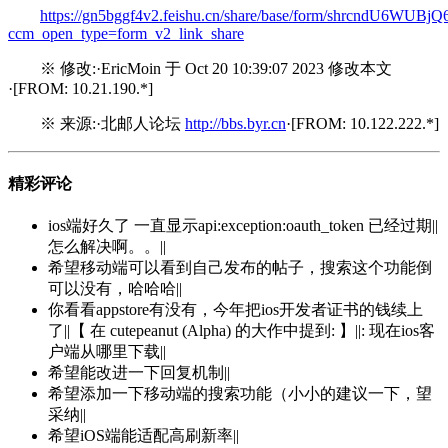
https://gn5bggf4v2.feishu.cn/share/base/form/shrcndU6W
ccm_open_type=form_v2_link_share
※ 修改:·EricMoin 于 Oct 20 10:39:07 2023 修改本文
·[FROM: 10.21.190.*]
※ 来源:·北邮人论坛
http://bbs.byr.cn
·[FROM: 10.122.222.*]
精彩评论
ios端好久了 一直显示api:exception:oauth_token 已经过期||
怎么解决啊。。||
希望移动端可以看到自己发布的帖子，搜索这个功能倒
可以没有，哈哈哈||
你看看appstore有没有，今年把ios开发者证书的钱续上
了||【 在 cutepeanut (Alpha) 的大作中提到: 】||: 现在ios客
户端从哪里下载||
希望能改进一下回复机制||
希望添加一下移动端的搜索功能（小小的建议一下，望
采纳||
希望iOS端能适配高刷新率||