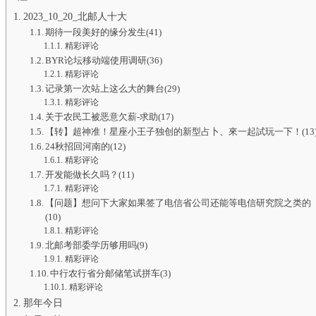
2023_10_20_北邮人十大
期待一段美好的缘分发生(41)
精彩评论
BYR论坛移动端使用调研(36)
精彩评论
记录第一次站上这么大的舞台(29)
精彩评论
关于农民工被恶意欠薪-求助(17)
【转】超神准！星座小王子独创的新型占卜、來一起試玩一下！(13
24秋招回河南的(12)
精彩评论
开发能做长久吗？(11)
精彩评论
【问题】想问下大家如果签了电信省公司还能等电信研究院之类的
(10)
精彩评论
北邮考部委学历够用吗(9)
精彩评论
中行农行省分邮储笔试拼车(3)
精彩评论
那年今日