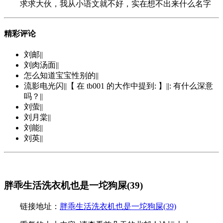
求求大伙，我从小语文就不好，实在想不出来什么名字
精彩评论
刘邮||
刘肉汤面||
怎么知道宝宝性别的||
流影电光闪||【 在 tb001 的大作中提到: 】||: 有什么深意
吗？||
刘萤||
刘月棠||
刘能||
刘英||
胖乖生活洗衣机也是一坨狗屎(39)
链接地址：
胖乖生活洗衣机也是一坨狗屎(39)