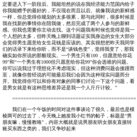
定要进入下一阶段后。我能坦然的说在我经济能力范国内给子
你我能赠予的最好的，不仅现在而且以后。就像我说的新鲜感
一样，你总觉得你规划的太多很累，那与此同时，很多时候是
我在找新的事情你在陪我做，然后完成了两个人参与的新鲜
感。但我也需要你主动去找。这个问题我有时候也觉得是我一
个人想的太多，但昨天晚上聊到话题证实我身边的女生大部分
会觉得男生愿意给女生花钱是应该的。其实很想把昨天我同学
们的话录下来给你听，而不是“谈钱色变”，觉得我变了，那我
确实如你所说的那般现实。一个男生只有100，但愿意给你花
99”和“一个男生有1000但只愿意给你花99”你会选谁的问题。
你可以说我过于理想化不考虑现实，但这种消费问题会接踵而
至，就像你曾经说的可能最后我们会因为这种现实问题而分
开。我觉得你可以和你有对象的同事们讨论一下这个问题，看
是男女就是有这种思维差异还是我一个人斤斤计较。”
=============================================
我们在一个午饭的时间对这件事谈论了很久，最后也是模
棱两可的过去了，今天晚上她发我小红书的帖子，标题是“男
朋友嘛，慢慢教咯”，内容大概就是说男朋友哄女朋友直接转
账买东西之类的，我们又争吵起来