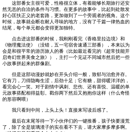
这部番女主很可爱，性格很立体，有着能够长期旅行还安
然无恙的自洽的条件与习惯。在更多的故事中，比起到处散发
好心匡扶正义的老套路，更加做到了一个旁观者的视角。这个
时候，故事就会断在耐人寻味的地方，没有了千篇一律热血的
结尾，每个单元都会变得更加独特。
点击进这部番的时候，我刚刚看完《香格里拉边境》和
《物理魔法使》（没错，五一宅宿舍速通三部番），本来以为
会是和很平常的游历旅人的番（比如最近看完的《超常技能开
启奇幻世界美食之旅》），主打一个见证不同城市然后把一些
小故事拼起来的群像剧。
但是这部动漫妙就妙在开头介绍一般，致郁与治愈并存。
它有刀，刀得隐晦生涩，后劲十足；它有糖，甜得暖洋洋的，
看完会心一笑。对于剧情中讽刺、悲伤、还有喜悦、温暖的单
元故事搭配相得益彰。戳你两下然后又抱抱你这样（什么奇怪
的形容啊喂）
我只看到中间，上头上头！直接来写读后感了。
最后在末尾等待一下小伙伴们的一键推番，孩子快要漫荒
了，除了全是玻璃渣子的实在看不下去，请大家摩多摩多啊。