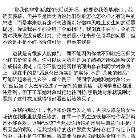
“那我也非常坦诚的把话说开吧。你要说我羡慕她们，我
确实羡慕。但并不是因为听说她们对象怎么怎么样才有这种的
想法．而是本来就有这种想法而刚好借昨天晚上女生间的话题
提起。你说我在乎那金链子金戒指吗，我倒真不在乎，金的东
西对我来说没有吸引力。你总说是小红书价值引导的问题，但
不论是不是小红书价值引导，但事实我身
边就是有很多人能做到，而不能因为你做不到就把它归为
小红书价值引导。你可以认为我哥是为了结婚才给我闺蜜买的
金戒指金项链，但你不能也把同样的理由套在我同学对象身
上。我在乎的是“愿意付出落实到的实际”不是“具象的物品“。
可能听起来有点玄乎，举个例子，我同学说她和她对象出去
玩.然后坐了大巴车经过了一家扎染服装店，我同学自己都没
注意到，但下了车她对象就把她往回拉.然后她对象就说刚才
看到了这件衣服觉得很好看然后给她买了。
在我的观念里，包括和你谈恋爱之前，男朋友愿意给女生
花钱在我眼里就是应该的。如果一个男生连钱都不给你花那就
是不够喜欢。这种“应该”当然如你所说的是男生愿意而不是理
所应当的索取，但我觉得你的这种愿意大部分存在于特定节日
当中，并不是任何时候。我需要向你索取给我买金链子吗，我