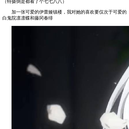
（特摄倒是都看了个七七八八）
加一张可爱的伊蕾娅镇楼，我对她的喜欢要仅次于可爱的
白鬼院凛凛蝶和藤冈春绯