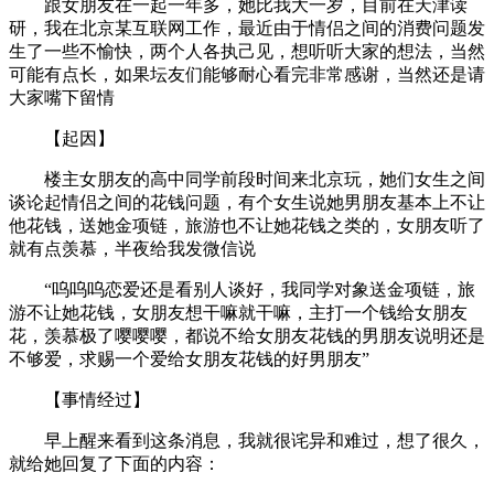
跟女朋友在一起一年多，她比我大一岁，目前在天津读
研，我在北京某互联网工作，最近由于情侣之间的消费问题发
生了一些不愉快，两个人各执己见，想听听大家的想法，当然
可能有点长，如果坛友们能够耐心看完非常感谢，当然还是请
大家嘴下留情
【起因】
楼主女朋友的高中同学前段时间来北京玩，她们女生之间
谈论起情侣之间的花钱问题，有个女生说她男朋友基本上不让
他花钱，送她金项链，旅游也不让她花钱之类的，女朋友听了
就有点羡慕，半夜给我发微信说
“呜呜呜恋爱还是看别人谈好，我同学对象送金项链，旅
游不让她花钱，女朋友想干嘛就干嘛，主打一个钱给女朋友
花，羡慕极了嘤嘤嘤，都说不给女朋友花钱的男朋友说明还是
不够爱，求赐一个爱给女朋友花钱的好男朋友”
【事情经过】
早上醒来看到这条消息，我就很诧异和难过，想了很久，
就给她回复了下面的内容：