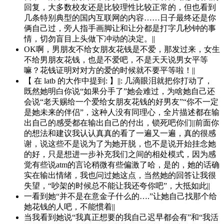
回复，大多数校友还是比较理性比较正常的，但也看到
几条特别典型的国内互联网的内容……日子最终还是你
俩自己过，旁人指手画脚让和让分都是打字几秒钟的事
情，切勿盲目上头做下冲动的决定。||
OK啊，男朋友不给女朋友花钱是不爱，那发过来，女生
不给男朋友花钱，也是不爱吧，不是天天说男女平等
嘛？花钱证明对对方的爱的时候就不要平等啦！||
【 在 latb 的大作中提到: 】||: 几滴眼泪就把你打动了，
既然她明白你说“如果分手了”她会难过，为啥她自己还
会说“老天赐给一个爱给女朋友花钱的好男友”“你不一定
是她未来的伴侣”，这种人没有同理心，全片描述都在输
出自己的感受都在输出自己的付出，锁死吧你们||前面你
的想法和建议我认认真真的看了一遍又一遍，真的很感
谢，说这些不是说为了为她开脱，也不是说开始挂念她
的好，只是想进一步补充我们之间的相处模式，因为感
觉有些说atm的言论稍微有些偏激了哈，是的，她的话确
实在输出情绪，我也问过她这点，当然她的回答让我很
失望，“吵架的时候总不能让我还夸你吧”，大抵如此||
一看到她“并不是在意金子什么的….”让她自己找那个给
她花钱的人吧，不能惯着||
当我看到她说“我真正想要的我自己迟早都会有”和“我活