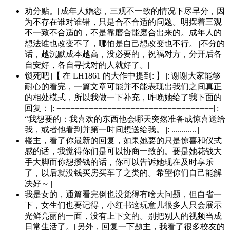
劝分贴。||成年人婚恋，三观不一致的情况下尽早分，因
为不存在谁对谁错，只是合不合适的问题。明摆着三观
不一致不合适的，不是靠磨合能磨合出来的。成年人的
想法谁也改变不了，哪怕是自己想改变也不行。||不分的
话，越沉默成本越高，没必要的，祝福对方，分开后各
自安好，各自寻找对的人就好了。||
锁死吧||【 在 LH1861 的大作中提到: 】||: 谢谢大家能够
耐心的看完，一篇文章可能并不能表现出我们之间真正
的相处模式，所以我做一下补充，昨晚她给了我下面的
回复：||: ==================================||:
“我想要的：我喜欢的东西他会哪天突然准备成惊喜送给
我，或者他看到并第一时间想送给我。||: ............||
楼主，看了你最新的回复，如果她要的只是惊喜和仪式
感的话，我觉得你们是可以协商一致的。要是她花钱大
手大脚而你想攒钱的话，你可以告诉她现在及时享乐
了，以后就没钱买房买车了之类的。希望你们自己能解
决好～||
我是女的，通篇看完倒也没觉得有啥大问题，但自省一
下，女生们也要记得，小红书这玩意儿很多人只会展示
光鲜亮丽的一面，没有上下文的。别把别人的视频当成
日常生活了。||另外，回复一下题主，我看了很多校友的