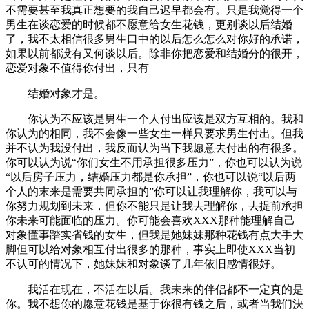
不需要甚至我真正想要的我自己迟早都会有。只是我觉得一个
男生在谈恋爱的时候都不愿意给女生花钱，更别谈以后结婚
了，我不太相信很多男生口中的以后怎么怎么对你好的承诺，
如果以前都没有又何谈以后。除非你把恋爱和结婚分的很开，
恋爱对象不值得你付出，只有
结婚对象才是。
你认为不应该是男生一个人付出应该是双方互相的。我和
你认为的相同，我不会像一些女生一样只要求男生付出。但我
并不认为我没付出，我反而认为当下我愿意去付出的有很多。
你可以认为说“你们女生不用承担很多压力”，你也可以认为说
“以后房子压力，结婚压力都是你承担”，你也可以说“以后两
个人的末来是需要共同承担的”你可以让我理解你，我可以与
你努力规划到未来，但你不能只是让我去理解你，去提前承担
你未来可能面临的压力。你可能会喜欢XXX那种能理解自己
对象懂事踏实省钱的女生，但我是她妹妹那种花钱有点大手大
脚但可以给对象相互付出很多的那种，事实上即使XXX当初
不认可的情况下，她妹妹和对象谈了几年依旧感情很好。
我活在现在，不活在以后。我未来的伴侣都不一定真的是
你。我不想你的愿意花钱是基于你很有钱之后，或者当我们決