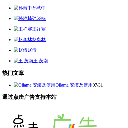
孙慧中
孙晓楠
王祥赛
赵奕林
赵倩
王 茂南
热门文章
Ollama 安装及使用
07/31
通过点击广告支持本站