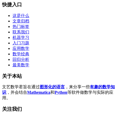
快捷入口
这是什么
文章归档
热门标签
联系我们
机器学习
入门习题
应用数学
数学经典
回归分析
最美数学
关于本站
文艺数学君旨在通过
图形化的语言
，来分享一些
有趣的数学知
识
，并会结合
Mathematica
和
Python
等软件做数学与实际的应
用。
关注我们