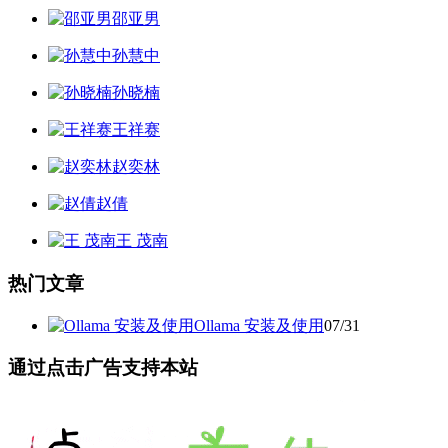
邵亚男
孙慧中
孙晓楠
王祥赛
赵奕林
赵倩
王 茂南
热门文章
Ollama 安装及使用
07/31
通过点击广告支持本站