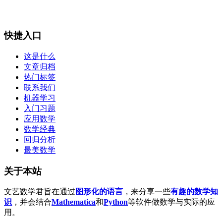
快捷入口
这是什么
文章归档
热门标签
联系我们
机器学习
入门习题
应用数学
数学经典
回归分析
最美数学
关于本站
文艺数学君旨在通过
图形化的语言
，来分享一些
有趣的数学知
识
，并会结合
Mathematica
和
Python
等软件做数学与实际的应
用。