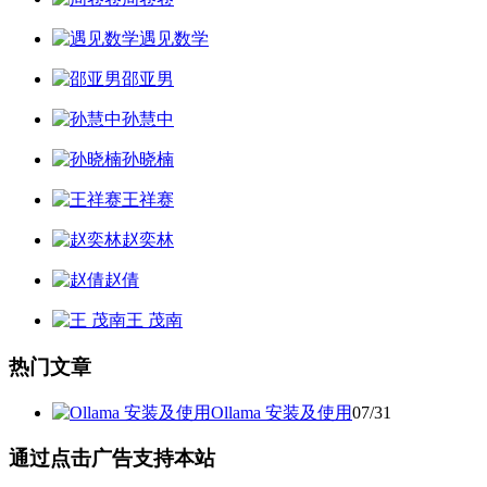
遇见数学
邵亚男
孙慧中
孙晓楠
王祥赛
赵奕林
赵倩
王 茂南
热门文章
Ollama 安装及使用
07/31
通过点击广告支持本站