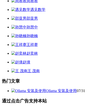
周卷卷
遇见数学
邵亚男
孙慧中
孙晓楠
王祥赛
赵奕林
赵倩
王 茂南
热门文章
Ollama 安装及使用
07/31
通过点击广告支持本站