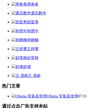
周卷卷
遇见数学
邵亚男
孙慧中
孙晓楠
王祥赛
赵奕林
赵倩
王 茂南
热门文章
Ollama 安装及使用
07/31
通过点击广告支持本站