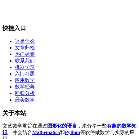
快捷入口
这是什么
文章归档
热门标签
联系我们
机器学习
入门习题
应用数学
数学经典
回归分析
最美数学
关于本站
文艺数学君旨在通过
图形化的语言
，来分享一些
有趣的数学知
识
，并会结合
Mathematica
和
Python
等软件做数学与实际的应
用。