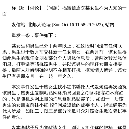
标 题: 【讨论】【问题】揭露信通院某女生不为人知的一
面
发信站: 北邮人论坛 (Sun Oct 16 11:58:29 2022), 站内
重发一条，事件如下：
某女生和男生已分手两年以上，在这段时间没有任何联
系，男生也于数月前交往新一任女朋友，在两月前，该女生得
知此男生的现任女朋友部分个人隐私信息后，曾两次转发私信
消息、打电话等骚扰该男生，并以该男生的现任女朋友相要
挟，后两人对峙明确说明不在相互打扰，据知情人所述，该女
生已有男朋友且一在一起一年之久。
本次事件发生于该女生找小红书委托人代发短信再次骚扰
该男生，该男生复制粘贴网络消息回复之(别纠结寡妇不寡妇
的，只是随机从网上搜的消息复制粘贴罢了)，如图一，后该
男生的女朋友前往小红书询问发短信的被委托人，得证确实为
代人所发，如图二，图三是部分吃瓜群众对该女生数次骚扰事
件的看法。
发本条帖子只为警醒该女生，别让人抓住你的把柄，你是