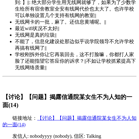
到: 】||: 绝大部分学生用无线网就够了，如果为了少数学
生给所有宿舍教室全安有线网代价也太大了。也许学校
可以单独设置几个支持有线网的教室||
无线网卡的一批，麻了。还信息黄埔呢。||
最近wifi状况不太好||
无线网是真的垃圾||
不能了，信息化建设处那边似乎说学院领导不允许学校
再搞有线网了||
学校刚拆外你让它再装回去，这不打脸嘛，你都打人家
脸了还能指望它答应你的诉求？||不如让学校抓紧提高下
无线网络质量||
【讨论】【问题】揭露信通院某女生不为人知的一
面(14)
链接地址：
【讨论】【问题】揭露信通院某女生不为人知
的一面(14)
发信人: nobodyyyy (nobody), 信区: Talking