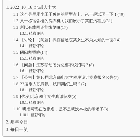
2022_10_16_北邮人十大
这个是星座小王子独创的新型占卜、來一起試玩一下！(40)
又一栋宿舍楼的洗衣机向我们展示了其脏污程度(31)
所以有线网还能恢复嘛(17)
精彩评论
【讨论】【问题】揭露信通院某女生不为人知的一面(14)
精彩评论
阴阳割昏晓(14)
精彩评论
【问题】江苏移动省分总部不校招吗？(8)
精彩评论
【公告】第16届北京邮电大学程序设计竞赛报名公告(7)
22届刚入职腾讯，试用期好过吗？(7)
精彩评论
[代发]北京90年女生真诚征友(5)
精彩评论
研招网现在改报名，是不是就没本校的考场了(3)
精彩评论
那年今日
每日一笑