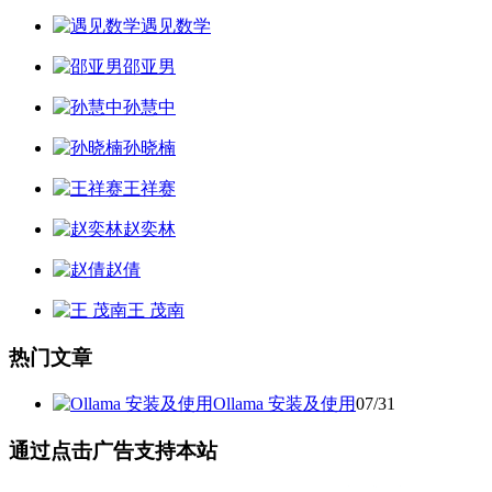
遇见数学
邵亚男
孙慧中
孙晓楠
王祥赛
赵奕林
赵倩
王 茂南
热门文章
Ollama 安装及使用
07/31
通过点击广告支持本站