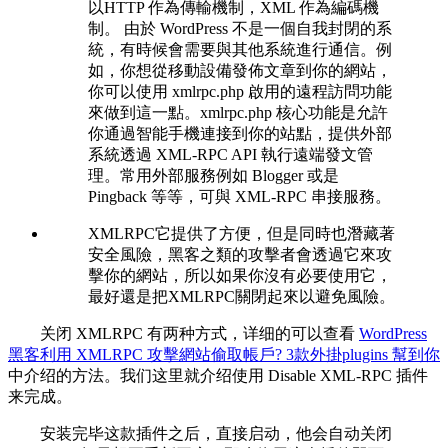
以HTTP 作為傳輸機制，XML 作為編碼機
制。 由於 WordPress 不是一個自我封閉的系
統，有時候會需要與其他系統進行通信。例
如，你想從移動設備發佈文章到你的網站，
你可以使用 xmlrpc.php 啟用的遠程訪問功能
來做到這一點。xmlrpc.php 核心功能是允許
你通過智能手機連接到你的站點，提供外部
系統透過 XML-RPC API 執行遠端發文管
理。常用外部服務例如 Blogger 或是
Pingback 等等，可與 XML-RPC 串接服務。
XMLRPC它提供了方便，但是同時也潛藏著
安全風險，黑客之類的攻擊者會透過它來攻
擊你的網站，所以如果你沒有必要使用它，
最好還是把XMLRPC關閉起來以避免風險。
关闭 XMLRPC 有两种方式，详细的可以查看
WordPress
黑客利用 XMLRPC 攻擊網站偷取帳戶? 3款外掛plugins 幫到你
中介绍的方法。我们这里就介绍使用 Disable XML-RPC 插件
来完成。
安装完毕这款插件之后，直接启动，他会自动关闭