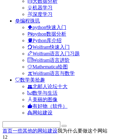
大数据分析
机器学习
深度学习
编程珠玑
python快速入门
python数据分析
Python库介绍
Wolfram快速入门
Wolfram语言入门习题
Wolfram语言进阶
Mathematica绘图
Wolfram语言与数学
数学美拾趣
北邮人论坛十大
数学与生活
美丽的图像
有好物（软件）
网站建设
首页
一些其他的
网站建设
我为什么要做这个网站
12