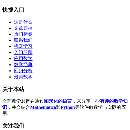
快捷入口
这是什么
文章归档
热门标签
联系我们
机器学习
入门习题
应用数学
数学经典
回归分析
最美数学
关于本站
文艺数学君旨在通过
图形化的语言
，来分享一些
有趣的数学知
识
，并会结合
Mathematica
和
Python
等软件做数学与实际的应
用。
关注我们