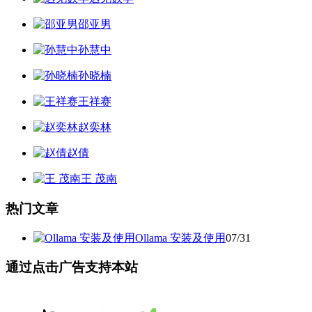
邵亚男
孙慧中
孙晓楠
王祥赛
赵奕林
赵倩
王 茂南
热门文章
Ollama 安装及使用
07/31
通过点击广告支持本站