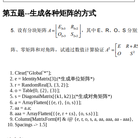
第五题--生成各种矩阵的方式
Clear["Global`*"];
e = IdentityMatrix[3];(*生成单位矩阵*)
r = RandomReal[3, {3, 2}];
o = Table[0, {2}, {3}];
s = DiagonalMatrix[{k1, k2}];(*生成对角矩阵*)
a = ArrayFlatten[{{e, r}, {o, s}}];
aa = a.a;
aaa = ArrayFlatten[{{e, r + r.s}, {o, s.s}}];
Column[MatrixForm[#] & /@ {e, r, o, s, a, aa, aaa, aa - aaa},
Spacings -> 1.5]