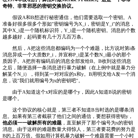
奇特、非常邪恶的密钥交换协议。
假设A和B想进行秘密通信，他们需要选取一个密钥。A
准备好很多很多个形如"密钥编号为X_i，密钥是Y_i"的消息，
其中X_i是一个随机标识符，Y_i是一个随机密钥。消息的个数
越多越好，起码要有几十万几百万条。
然后，A把这些消息都编码为一个个难题，比方说对第i条
消息异或一个大质数P_i，并宣称P_i是某个数N_i最小的那个
质因子。A把所有编码后的消息全部发给B。B收到这些消息
之后，随便选择一条消息进行暴力破解（在上例中就是暴力分
解某个N_i），得到某一对对应的x和y。B用明文给A发一个消
息，说"我们就用编号为x的密钥吧"。
由于A知道这个x对应的是哪个y，因此A知道B说的密钥
是哪个。
这个协议的核心就是，第三者不知道B当时选的是哪条消
息。如果有第三者截获了他们之间的通信，要想获得密钥y，
他必须一一破解所有的难题
，直至解开了那个编号为x的密钥
消息。由于这样的难题数量大得惊人，第三者要花费的努力是
B的上百万倍。假如用计算机暴力破解一个难题需要一个小时