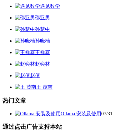
遇见数学
邵亚男
孙慧中
孙晓楠
王祥赛
赵奕林
赵倩
王 茂南
热门文章
Ollama 安装及使用
07/31
通过点击广告支持本站