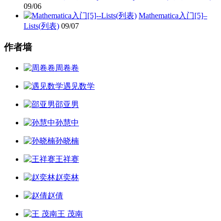
09/06
Mathematica入门[5]–
Lists(列表)
09/07
作者墙
周卷卷
遇见数学
邵亚男
孙慧中
孙晓楠
王祥赛
赵奕林
赵倩
王 茂南