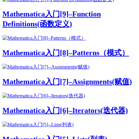
Mathematica入门[9]–Function
Definitions(函数定义)
Mathematica入门[8]–Patterns（模式）
Mathematica入门[7]–Assignments(赋值)
Mathematica入门[6]–Iterators(迭代器)