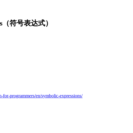
ssions（符号表达式）
n-for-programmers/en/symbolic-expressions/