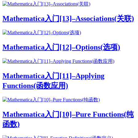
Mathematica入门[13]–Associations(关联)
Mathematica入门[12]–Options(选项)
Mathematica入门[11]–Applying
Functions(函数应用)
Mathematica入门[10]–Pure Functions(纯
函数)