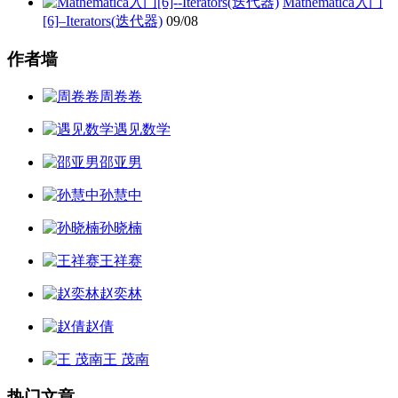
Mathematica入门
[6]–Iterators(迭代器)
09/08
作者墙
周卷卷
遇见数学
邵亚男
孙慧中
孙晓楠
王祥赛
赵奕林
赵倩
王 茂南
热门文章