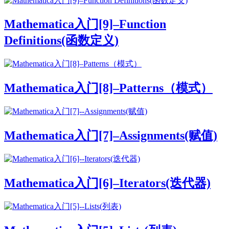
Mathematica入门[9]–Function
Definitions(函数定义)
Mathematica入门[8]–Patterns（模式）
Mathematica入门[7]–Assignments(赋值)
Mathematica入门[6]–Iterators(迭代器)