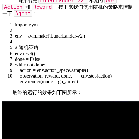
LunarLander-v2
Obs
上面介绍完
环境的
，
Action
Reward
和
，接下来我们使用随机的策略来控制
Agent
一下
：
import
gym
env = gym.make('LunarLander-v2')
# 随机策略
env.reset()
done =
False
while
not
done:
action = env.action_space.sample()
observation, reward, done, _ = env.step(action)
env.render(
mode
='rgb_array')
最终的运行的效果如下图所示：