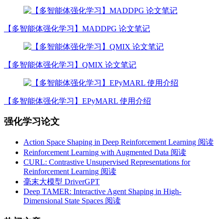
【多智能体强化学习】MADDPG 论文笔记
【多智能体强化学习】QMIX 论文笔记
【多智能体强化学习】EPyMARL 使用介绍
强化学习论文
Action Space Shaping in Deep Reinforcement Learning 阅读
Reinforcement Learning with Augmented Data 阅读
CURL: Contrastive Unsupervised Representations for
Reinforcement Learning 阅读
毫末大模型 DriverGPT
Deep TAMER: Interactive Agent Shaping in High-
Dimensional State Spaces 阅读