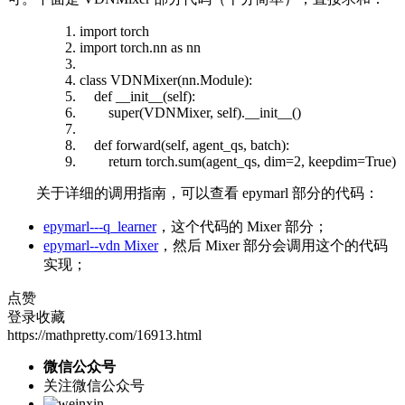
import
torch
import
torch.nn as nn
class
VDNMixer(nn.Module):
def
__init__
(
self
):
super
(VDNMixer,
self
).
__init__
()
def
forward(
self
, agent_qs, batch):
return
torch.
sum
(agent_qs, dim=2, keepdim=
True
)
关于详细的调用指南，可以查看 epymarl 部分的代码：
epymarl---q_learner
，这个代码的 Mixer 部分；
epymarl--vdn Mixer
，然后 Mixer 部分会调用这个的代码
实现；
点赞
登录收藏
https://mathpretty.com/16913.html
微信公众号
关注微信公众号