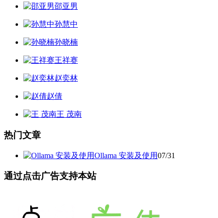
邵亚男
孙慧中
孙晓楠
王祥赛
赵奕林
赵倩
王 茂南
热门文章
Ollama 安装及使用
07/31
通过点击广告支持本站