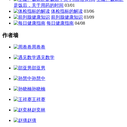
是饭后，关于用药的时间
03/01
体检指标的解读
03/06
前列腺健康知识
03/09
每日健康指南
04/08
作者墙
周卷卷
遇见数学
邵亚男
孙慧中
孙晓楠
王祥赛
赵奕林
赵倩