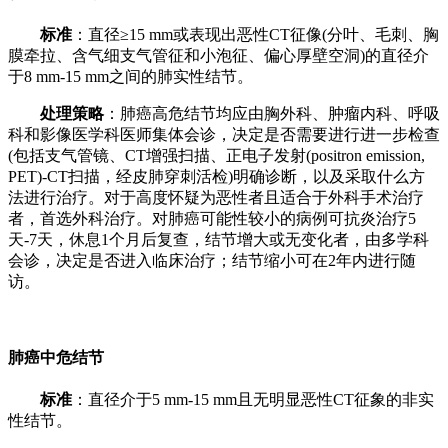
标准
：直径≥15 mm或表现出恶性CT征像(分叶、毛刺、胸
膜牵拉、含气细支气管征和小泡征、偏心厚壁空洞)的直径介
于8 mm-15 mm之间的肺实性结节。
处理策略
：肺癌高危结节均应由胸外科、肿瘤内科、呼吸
科和影像医学科医师集体会诊，决定是否需要进行进一步检查
(包括支气管镜、CT增强扫描、正电子发射(positron emission,
PET)-CT扫描，经皮肺穿刺活检)明确诊断，以及采取什么方
法进行治疗。对于高度怀疑为恶性者且适合于外科手术治疗
者，首选外科治疗。对肺癌可能性较小的病例可抗炎治疗5
天-7天，休息1个月后复查，结节增大或无变化者，由多学科
会诊，决定是否进入临床治疗；结节缩小可在2年内进行随
访。
肺癌中危结节
标准
：直径介于5 mm-15 mm且无明显恶性CT征象的非实
性结节。