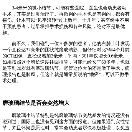
3-4毫米的微小结节，可能有些医院、医生也会劝患者动
手术，其实是过度治疗了。再微创的手术也是有创的，都会有
损伤。让本可以“风平浪静”过上数年、十几年，甚至终生不用
干预的患者，过早承担手术损伤和各种风险，绝对不是最优
解。
前不久，我们碰到一位70多岁的患者，他的右肺上叶发现
一个直径达37毫米的团状纯磨玻璃影，但仔细对比3年4个月前
的CT图像，直径仅增加2毫米，平均下来1年仅增长0.6毫米。
如果按照这个增长速度往回推算，可能已经长了60多年，也就
是不到20岁就有磨玻璃结节。尽管这位大伯还是做了手术，病
理报告也是肺癌，但这个就是通常所说的“懒癌”，可以不做手
术处理。
磨玻璃结节是否会突然增大
磨玻璃小结节特别是纯磨玻璃结节突然暴发的情况还没有
碰到过；国际上也没有见到这方面的报道。但如果遇到实性结
节，并且怀疑是恶性时，常常会劝患者尽快积极处理，以免造