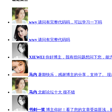
wwy
请问有完整代码吗，可以学习一下吗
wwy
请问有完整代码吗
XIEWEI
你好博主，我有些问题想问下您，能
马内
暑期快乐，感谢博主的分享，支持了。 现在，
马内
北邮论坛十大 很不错
书剑一笑
博主你好！看了您的文章受益匪浅，