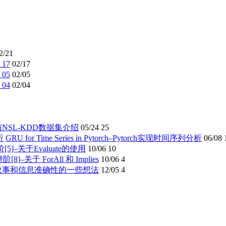
2/21
17
02/17
05
02/05
04
02/04
与NSL-KDD数据集介绍
05/24
25
GRU for Time Series in Pytorch–Pytorch实现时间序列分析
06/08
进阶[5]–关于Evaluate的使用
10/06
10
进阶[8]–关于 ForAll 和 Implies
10/06
4
故事和信息准确性的一些想法
12/05
4