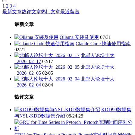
1
2
3
4
文
最新文章
热评文章
热门文章
最近留言
章
最新文章
分
页
Ollama 安装及使用
07/31
Claude Code 快速使用指南
02/21
北邮人论坛十大
_2026_02_17
02/17
北邮人论坛十大
_2026_02_05
02/05
北邮人论坛十大
_2026_02_04
02/04
热评文章
KDD99数据集
与NSL-KDD数据集介绍
05/24
25
GRU for Time Series in Pytorch–Pytorch实现时间序列分析