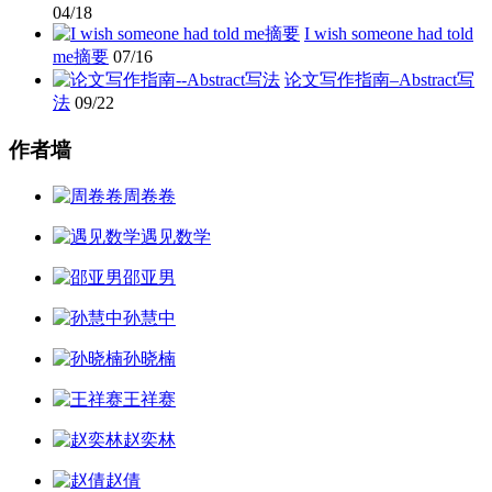
04/18
I wish someone had told
me摘要
07/16
论文写作指南–Abstract写
法
09/22
作者墙
周卷卷
遇见数学
邵亚男
孙慧中
孙晓楠
王祥赛
赵奕林
赵倩