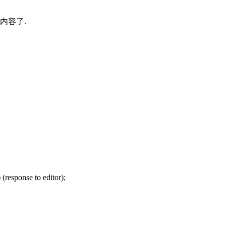
内容了.
(response to editor);