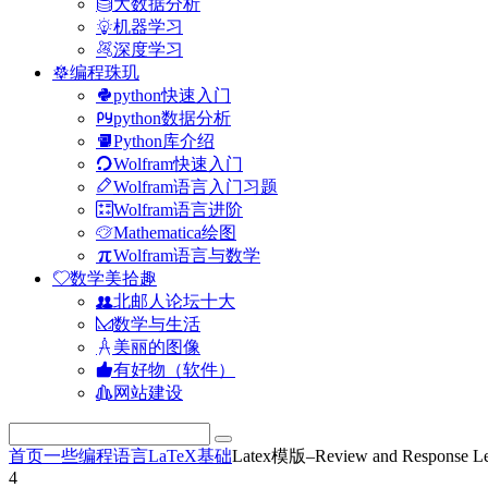
大数据分析
机器学习
深度学习
编程珠玑
python快速入门
python数据分析
Python库介绍
Wolfram快速入门
Wolfram语言入门习题
Wolfram语言进阶
Mathematica绘图
Wolfram语言与数学
数学美拾趣
北邮人论坛十大
数学与生活
美丽的图像
有好物（软件）
网站建设
首页
一些编程语言
LaTeX基础
Latex模版–Review and Response Let
4