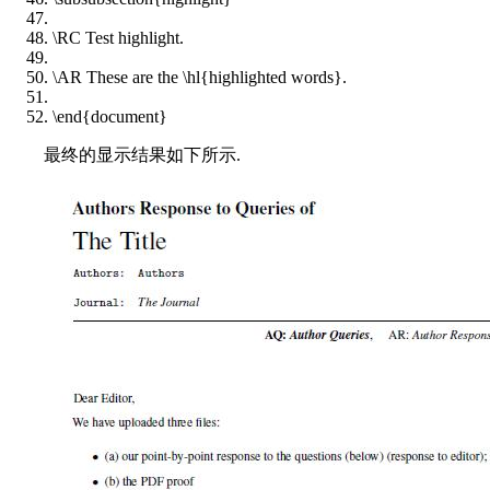
\RC Test highlight.
\AR These are the \hl{highlighted words}.
\
end
{
document
}
最终的显示结果如下所示.