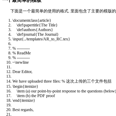
一个最简单的模板
下面是一个最简单的使用的格式. 里面包含了主要的模版的
\
documentclass
{article}
\def\papertitle{The Title}
\def\authors{Authors}
\def\journal{The Journal}
\input{../templates/AR_to_RC.tex}
% ----------
% ReadMe
% ----------
~\newline
Dear Editor,
We have uploaded three files: % 这次上传的三个文件包括
\
begin
{itemize}
\item (a) our point-by-point response to the questions (below) 
\item (b) the PDF proof
\
end
{itemize}
Best regards,