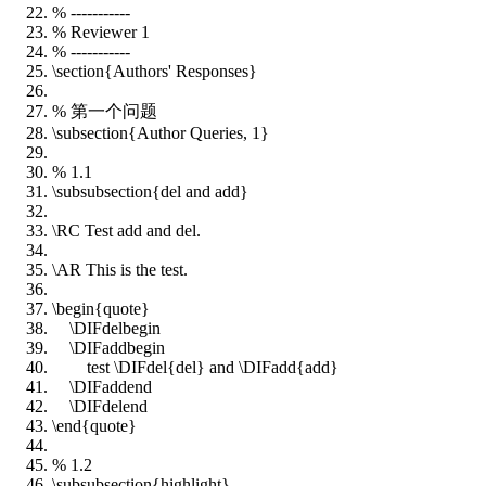
% -----------
% Reviewer 1
% -----------
\
section
{Authors' Responses}
% 第一个问题
\
subsection
{Author Queries, 1}
% 1.1
\subsubsection{del and add}
\RC Test add and del.
\AR This is the test.
\
begin
{quote}
\DIFdelbegin
\DIFaddbegin
test \DIFdel{del} and \DIFadd{add}
\DIFaddend
\DIFdelend
\
end
{quote}
% 1.2
\subsubsection{highlight}