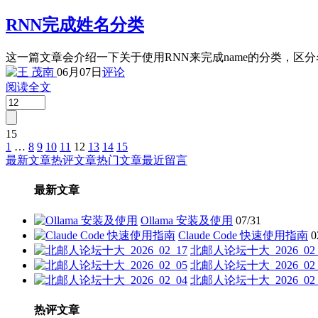
RNN完成姓名分类
这一篇文章会介绍一下关于使用RNN来完成name的分类，区分
06月07日
评论
阅读全文
15
1
…
8
9
10
11
12
13
14
15
文
最新文章
热评文章
热门文章
最近留言
章
最新文章
分
页
Ollama 安装及使用
07/31
Claude Code 快速使用指南
0
北邮人论坛十大_2026_02_
北邮人论坛十大_2026_02_
北邮人论坛十大_2026_02_
热评文章