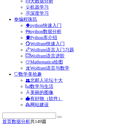
大数据分析
机器学习
深度学习
编程珠玑
python快速入门
python数据分析
Python库介绍
Wolfram快速入门
Wolfram语言入门习题
Wolfram语言进阶
Mathematica绘图
Wolfram语言与数学
数学美拾趣
北邮人论坛十大
数学与生活
美丽的图像
有好物（软件）
网站建设
首页
数据分析
共149篇