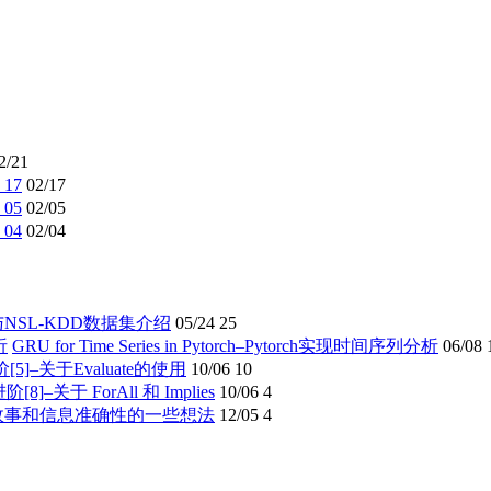
2/21
17
02/17
05
02/05
04
02/04
与NSL-KDD数据集介绍
05/24
25
GRU for Time Series in Pytorch–Pytorch实现时间序列分析
06/08
进阶[5]–关于Evaluate的使用
10/06
10
进阶[8]–关于 ForAll 和 Implies
10/06
4
故事和信息准确性的一些想法
12/05
4