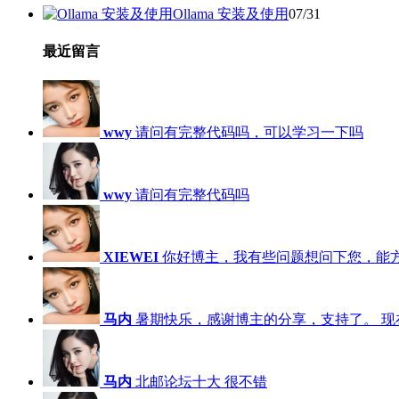
Ollama 安装及使用
07/31
最近留言
wwy
请问有完整代码吗，可以学习一下吗
wwy
请问有完整代码吗
XIEWEI
你好博主，我有些问题想问下您，能
马内
暑期快乐，感谢博主的分享，支持了。 现在，
马内
北邮论坛十大 很不错