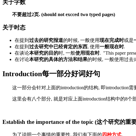
关于字数
不要超过2页. (should not excced two typed pages)
关于时态
在提到
过去的研究报道
的时候, 一般使用
现在完成时
或是
在提到
过去研究中已经肯定的东西
, 使用
一般现在时
.
在谈论
本研究的目的
时, 一般
使用现在时
. "This paper prese
在讨论
本研究的具体的方法和结果
的时候, 一般使用过去式
Introduction每一部分好词好句
这一部分会针对上面的introduction的结构, 即introdu
这里会有八个部分, 就是对应上面introduction结构中的8个
Establish the importance of the topic (这个研究的重
为了说明一个事情的重要性, 我们有下面的
四种方式
.