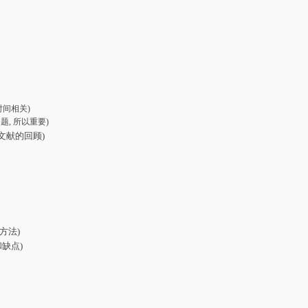
 与时间相关)
要解决的问题, 所以重要)
 (对相关文献的回顾)
用的方法)
优点和缺点)