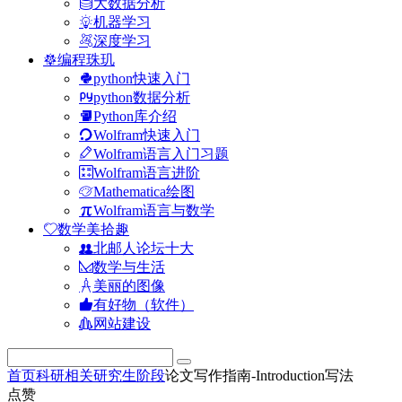
大数据分析
机器学习
深度学习
编程珠玑
python快速入门
python数据分析
Python库介绍
Wolfram快速入门
Wolfram语言入门习题
Wolfram语言进阶
Mathematica绘图
Wolfram语言与数学
数学美拾趣
北邮人论坛十大
数学与生活
美丽的图像
有好物（软件）
网站建设
首页
科研相关
研究生阶段
论文写作指南-Introduction写法
点赞