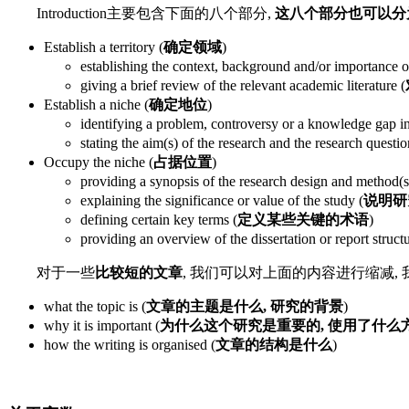
Introduction主要包含下面的八个部分,
这八个部分也可以分
Establish a territory (
确定领域
)
establishing the context, background and/or importance of
giving a brief review of the relevant academic literature (
Establish a niche (
确定地位
)
identifying a problem, controversy or a knowledge gap in 
stating the aim(s) of the research and the research questi
Occupy the niche (
占据位置
)
providing a synopsis of the research design and method(s
explaining the significance or value of the study (
说明研
defining certain key terms (
定义某些关键的术语
)
providing an overview of the dissertation or report structu
对于一些
比较短的文章
, 我们可以对上面的内容进行缩减, 
what the topic is (
文章的主题是什么, 研究的背景
)
why it is important (
为什么这个研究是重要的, 使用了什么
how the writing is organised (
文章的结构是什么
)