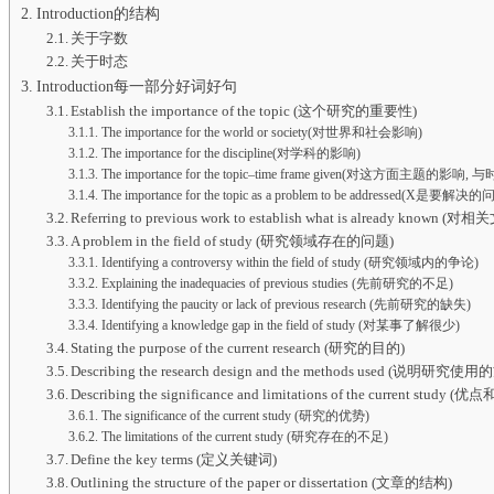
Introduction的结构
关于字数
关于时态
Introduction每一部分好词好句
Establish the importance of the topic (这个研究的重要性)
The importance for the world or society(对世界和社会影响)
The importance for the discipline(对学科的影响)
The importance for the topic–time frame given(对这方面主题的影响,
The importance for the topic as a problem to be addressed(X是
Referring to previous work to establish what is already known
A problem in the field of study (研究领域存在的问题)
Identifying a controversy within the field of study (研究领域内的争论)
Explaining the inadequacies of previous studies (先前研究的不足)
Identifying the paucity or lack of previous research (先前研究的缺失)
Identifying a knowledge gap in the field of study (对某事了解很少)
Stating the purpose of the current research (研究的目的)
Describing the research design and the methods used (说明研究使
Describing the significance and limitations of the current study (
The significance of the current study (研究的优势)
The limitations of the current study (研究存在的不足)
Define the key terms (定义关键词)
Outlining the structure of the paper or dissertation (文章的结构)