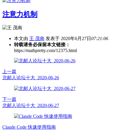
注意力机制
本文由
王 茂南
发表于 2020年6月27日
07:21:06
转载请务必保留本文链接：
https://mathpretty.com/12375.html
上一篇
北邮人论坛十大_2020-06-26
下一篇
北邮人论坛十大_2020-06-27
Claude Code 快速使用指南