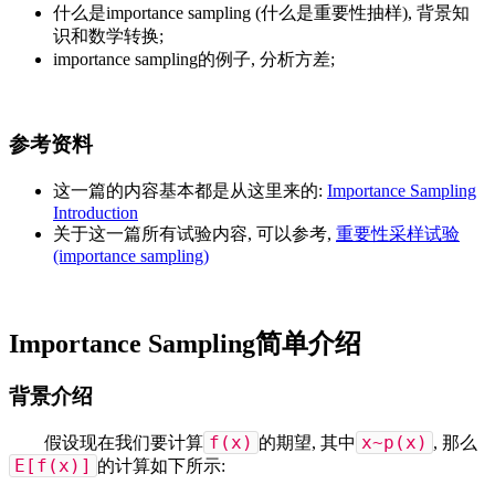
什么是importance sampling (什么是重要性抽样), 背景知
识和数学转换;
importance sampling的例子, 分析方差;
参考资料
这一篇的内容基本都是从这里来的:
Importance Sampling
Introduction
关于这一篇所有试验内容, 可以参考,
重要性采样试验
(importance sampling)
Importance Sampling简单介绍
背景介绍
f(x)
x~p(x)
假设现在我们要计算
的期望, 其中
, 那么
E[f(x)]
的计算如下所示: