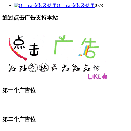
Ollama 安装及使用
07/31
通过点击广告支持本站
第一个广告位
第二个广告位