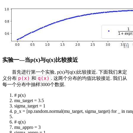
实验一---当p(x)与q(x)比较接近
首先进行第一个实验, p(x)与q(x)比较接近. 下面我们来定
p(x)
q(x)
义分布
和
. 这两个分布的均值比较接近. 我们从
每一个分布中抽样3000个数据.
# p(x)
mu_target = 3.5
sigma_target = 1
p_x = [np.
random
.normal(mu_target, sigma_target)
for
_
in
ran
# q(x)
mu_appro = 3
sigma_appro = 1