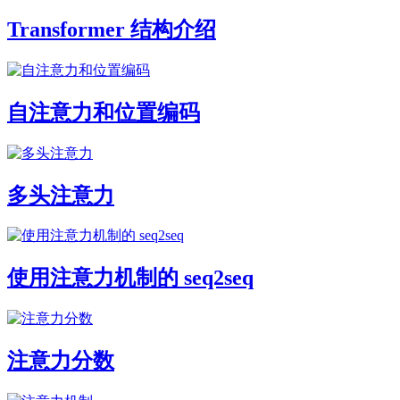
Transformer 结构介绍
自注意力和位置编码
多头注意力
使用注意力机制的 seq2seq
注意力分数