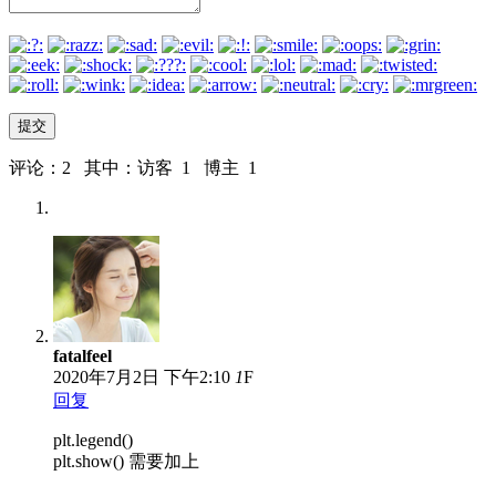
评论：2 其中：访客 1 博主 1
fatalfeel
2020年7月2日
下午2:10
1
F
回复
plt.legend()
plt.show() 需要加上