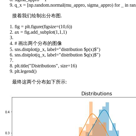
q_x = [np.
random
.normal(mu_appro, sigma_appro)
for
_
in
ran
接着我们绘制出分布图.
fig = plt.figure(figsize=(10,6))
ax = fig.add_subplot(1,1,1)
# 画出两个分布的图像
sns.distplot(p_x, label="distribution $p(x)$")
sns.distplot(q_x, label="distribution $q(x)$")
plt.title("Distributions", size=16)
plt.legend()
最终这两个分布如下所示: