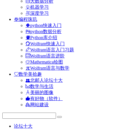
大数据分析
机器学习
深度学习
编程珠玑
python快速入门
python数据分析
Python库介绍
Wolfram快速入门
Wolfram语言入门习题
Wolfram语言进阶
Mathematica绘图
Wolfram语言与数学
数学美拾趣
北邮人论坛十大
数学与生活
美丽的图像
有好物（软件）
网站建设
论坛十大