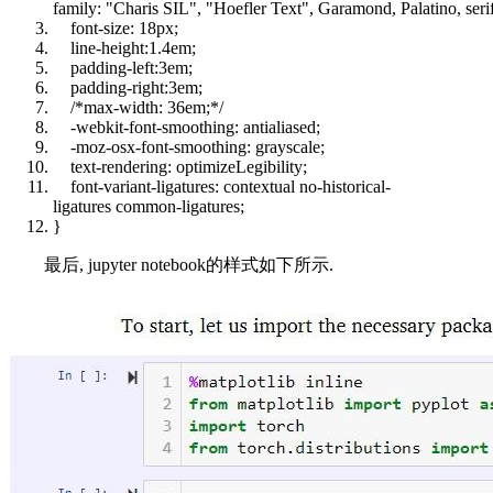
family
:
"Charis SIL"
,
"Hoefler Text"
, Garamond, Palatino,
seri
font-size
:
18px
;
line-height
:1.4em;
padding-left
:3em;
padding-right
:3em;
/*max-width: 36em;*/
-webkit-
font
-smoothing: antialiased;
-moz-osx-
font
-smoothing: grayscale;
text-rendering: optimizeLegibility;
font-variant
-ligatures: contextual no-historical-
ligatures common-ligatures;
}
最后, jupyter notebook的样式如下所示.