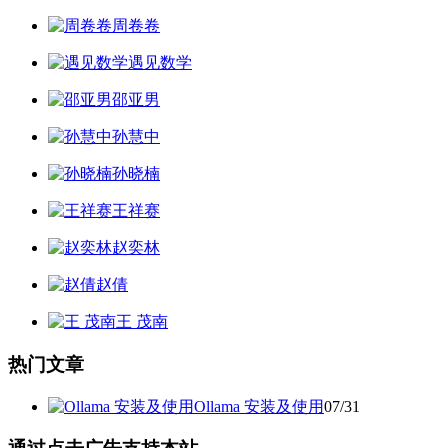
周卷卷
遇见数学
邵亚男
孙慧中
孙晓楠
王祥赛
赵奕林
赵倩
王 茂南
热门文章
Ollama 安装及使用
07/31