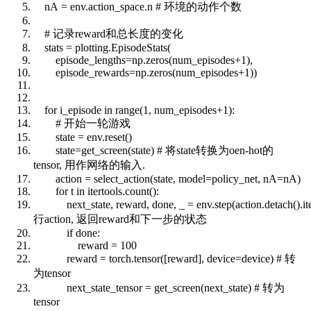
nA = env.action_space.n
# 环境的动作个数
# 记录reward和总长度的变化
stats = plotting.EpisodeStats(
episode_lengths=np.zeros(num_episodes+1),
episode_rewards=np.zeros(num_episodes+1))
for
i_episode
in
range
(1, num_episodes+1):
# 开始一轮游戏
state = env.reset()
state=get_screen(state)
# 将state转换为oen-hot的
tensor, 用作网络的输入.
action = select_action(state, model=policy_net, nA=nA)
for
t
in
itertools
.
count
():
next_state, reward, done, _ = env.step(action.detach().it
行action, 返回reward和下一步的状态
if
done:
reward = 100
reward = torch.tensor([reward], device=device)
# 转
为tensor
next_state_tensor = get_screen(next_state)
# 转为
tensor