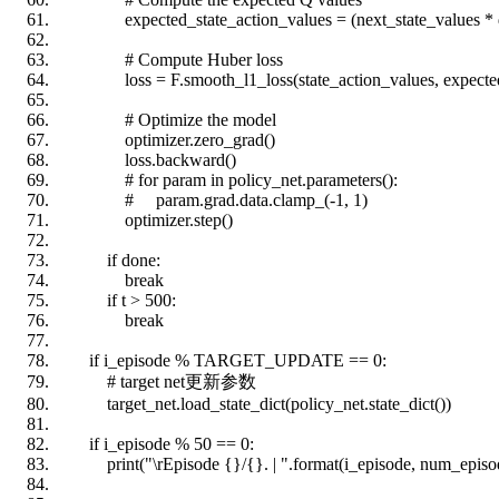
expected_state_action_values = (next_state_values * di
# Compute Huber loss
loss = F.smooth_l1_loss(state_action_values, expected_s
# Optimize the model
optimizer.zero_grad()
loss.backward()
# for param in policy_net.parameters():
# param.grad.data.clamp_(-1, 1)
optimizer.step()
if
done:
break
if
t > 500:
break
if
i_episode % TARGET_UPDATE == 0:
# target net更新参数
target_net.load_state_dict(policy_net.state_dict())
if
i_episode % 50 == 0:
print
("\rEpisode {}/{}. | ".format(i_episode, num_episo