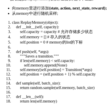
向memory里进行添加
{state, action, next_state, reward};
从memory中进行随机采样;
class
ReplayMemory(
object
):
def
__init__
(
self
, capacity):
self
.capacity = capacity
# 允许存储多少状态
self
.memory = []
# 存入的状态
self
.position = 0
# memory的list的下标
def
push(
self
, *args):
"""Saves a transition."""
if
len
(
self
.memory) <
self
.capacity:
self
.memory.
append
(None)
self
.memory[
self
.position] = Transition(*args)
self
.position = (
self
.position + 1) %
self
.capacity
def
sample(
self
, batch_size):
return
random
.sample(
self
.memory, batch_size)
def
__len__
(
self
):
return
len
(
self
.memory)