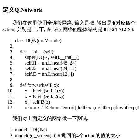
定义Q Network
我们在这里使用全连接网络, 输入是48, 输出是4(对应四个
action, 分别是上, 下, 左, 右). 网络的整体结构是
48->24->12->4
.
class
DQN(nn.Module):
def
__init__
(
self
):
super
(DQN,
self
).
__init__
()
self
.l1 = nn.Linear(48, 24)
self
.l2 = nn.Linear(24, 12)
self
.l3 = nn.Linear(12, 4)
def
forward(
self
, x):
x = F.relu(
self
.l1(x))
x = F.relu(
self
.l2(x))
x =
self
.l3(x)
return
x
# Returns tensor([[left0exp,right0exp,down0exp,d
我们对上面定义的网络做一下测试.
model = DQN()
model(get_screen(1))
# 返回的4个action的值的大小