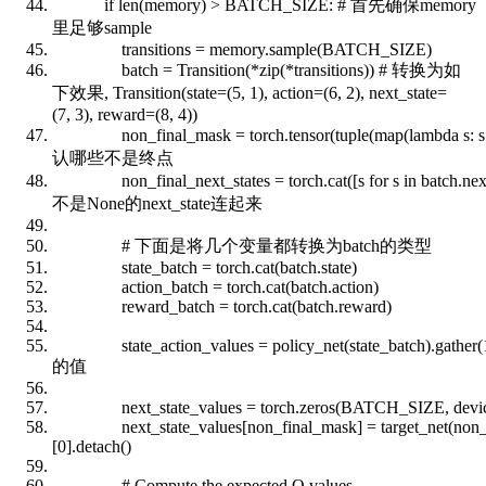
if
len
(memory) > BATCH_SIZE:
# 首先确保memory
里足够sample
transitions = memory.sample(BATCH_SIZE)
batch = Transition(*
zip
(*transitions))
# 转换为如
下效果, Transition(state=(5, 1), action=(6, 2), next_state=
(7, 3), reward=(8, 4))
non_final_mask = torch.tensor(
tuple
(
map
(
lambda
s: 
认哪些不是终点
non_final_next_states = torch.cat([s
for
s
in
batch.nex
不是None的next_state连起来
# 下面是将几个变量都转换为batch的类型
state_batch = torch.cat(batch.state)
action_batch = torch.cat(batch.action)
reward_batch = torch.cat(batch.reward)
state_action_values = policy_net(state_batch).gather(1
的值
next_state_values = torch.zeros(BATCH_SIZE, devic
next_state_values[non_final_mask] = target_net(non_fin
[0].detach()
# Compute the expected Q values