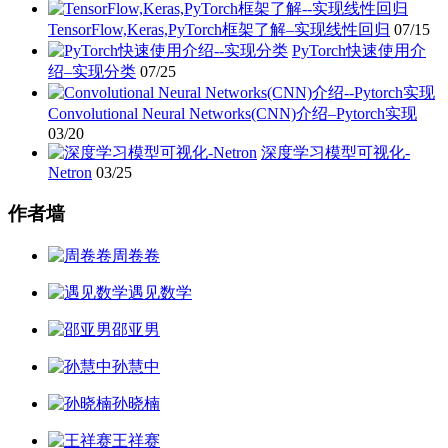
TensorFlow,Keras,PyTorch框架了解–实现线性回归
07/15
PyTorch快速使用介
绍–实现分类
07/25
Convolutional Neural Networks(CNN)介绍–Pytorch实现
03/20
深度学习模型可视化-
Netron
03/25
作者墙
周卷卷
遇见数学
邵亚男
孙慧中
孙晓楠
王祥赛