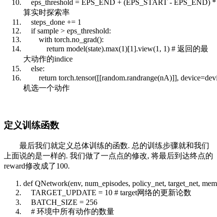
eps_threshold = EPS_END + (EPS_START - EPS_END) 
算实时探索率
steps_done += 1
if
sample > eps_threshold:
with torch.no_grad():
return
model(state).
max
(1)[1].view(1, 1)
# 返回的最
大动作的indice
else
:
return
torch.tensor([[
random
.randrange(nA)]], device=devi
机选一个动作
定义训练函数
最后我们就定义总体训练的函数. 总的训练步骤就和我们
上面说的是一样的. 我们做了一点点的修改, 将最后到达终点的
reward修改成了100.
def
QNetwork(env, num_episodes, policy_net, target_net, memo
TARGET_UPDATE = 10
# target网络的更新论数
BATCH_SIZE = 256
# 环境中所有动作的数量