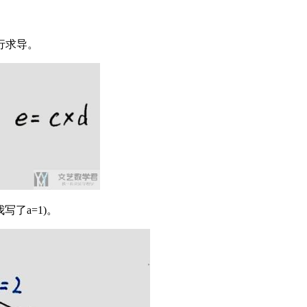
行求导。
写了a=1)。