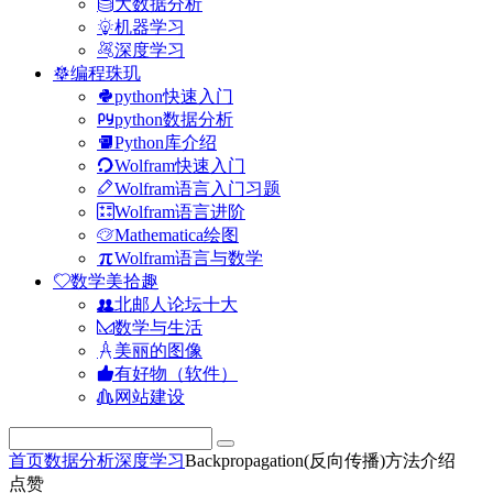
大数据分析
机器学习
深度学习
编程珠玑
python快速入门
python数据分析
Python库介绍
Wolfram快速入门
Wolfram语言入门习题
Wolfram语言进阶
Mathematica绘图
Wolfram语言与数学
数学美拾趣
北邮人论坛十大
数学与生活
美丽的图像
有好物（软件）
网站建设
首页
数据分析
深度学习
Backpropagation(反向传播)方法介绍
点赞