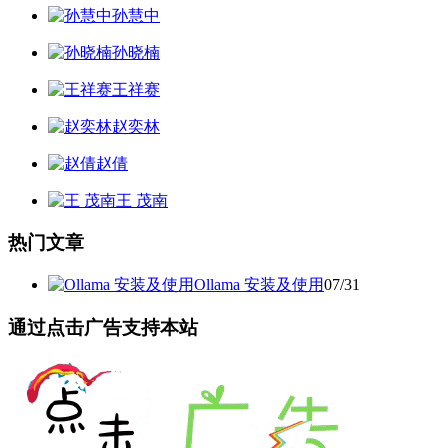
孙慧中
孙晓楠
王祥赛
赵奕林
赵倩
王 茂南
热门文章
Ollama 安装及使用
07/31
通过点击广告支持本站