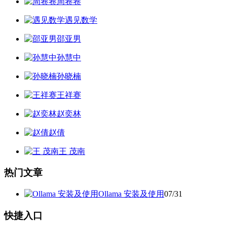
周卷卷
遇见数学
邵亚男
孙慧中
孙晓楠
王祥赛
赵奕林
赵倩
王 茂南
热门文章
Ollama 安装及使用
07/31
快捷入口