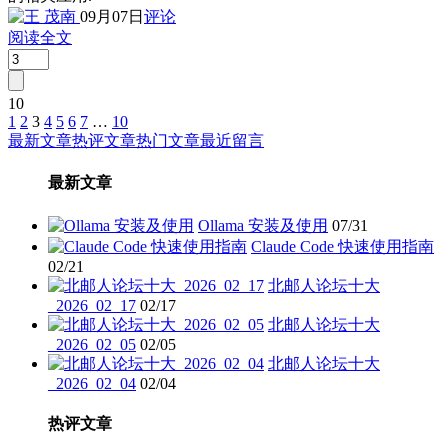
09月07日
评论
阅读全文
10
1
2
3
4
5
6
7
…
10
文
最新文章
热评文章
热门文章
最近留言
章
最新文章
分
页
Ollama 安装及使用
07/31
Claude Code 快速使用指南
02/21
北邮人论坛十大
_2026_02_17
02/17
北邮人论坛十大
_2026_02_05
02/05
北邮人论坛十大
_2026_02_04
02/04
热评文章