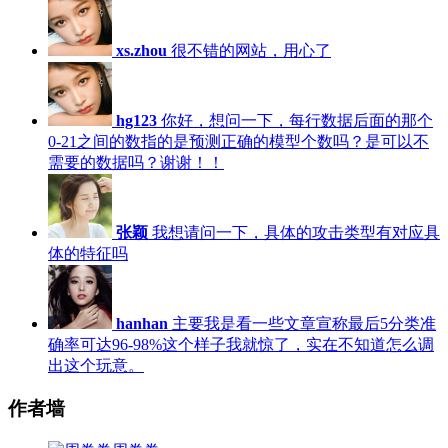
xs.zhou
很不错的网站，用心了
hg123
你好，想问一下，每行数据后面的那个
0-21之间的数指的是预测正确的模型个数吗？是可以不
需要的数据吗？谢谢！！
张颖
我想请问一下，具体的攻击类型有对应具
体的特征吗
hanhan
主要我是看一些文章宣称最后5分类准
确率可达96-98%这个样子我就惊了，实在不知道怎么调
出这个玩意。
作者墙