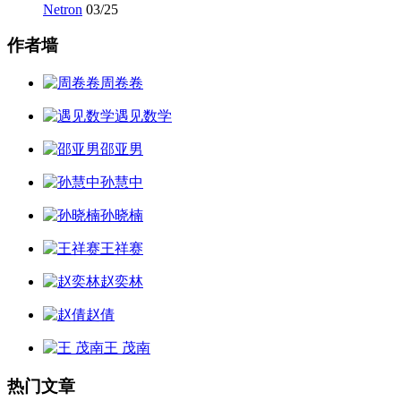
Netron
03/25
作者墙
周卷卷
遇见数学
邵亚男
孙慧中
孙晓楠
王祥赛
赵奕林
赵倩
王 茂南
热门文章