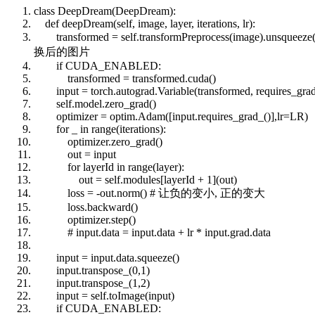
class
DeepDream(DeepDream):
def
deepDream(
self
, image, layer, iterations, lr):
transformed =
self
.transformPreprocess(image).unsqueeze
换后的图片
if
CUDA_ENABLED:
transformed = transformed.cuda()
input
= torch.autograd.Variable(transformed, requires_gra
self
.model.zero_grad()
optimizer = optim.Adam([
input
.requires_grad_()],lr=LR)
for
_
in
range
(iterations):
optimizer.zero_grad()
out =
input
for
layerId
in
range
(layer):
out =
self
.modules[layerId + 1](out)
loss = -out.norm()
# 让负的变小, 正的变大
loss.backward()
optimizer.step()
# input.data = input.data + lr * input.grad.data
input
=
input
.data.squeeze()
input
.transpose_(0,1)
input
.transpose_(1,2)
input
=
self
.toImage(
input
)
if
CUDA_ENABLED: