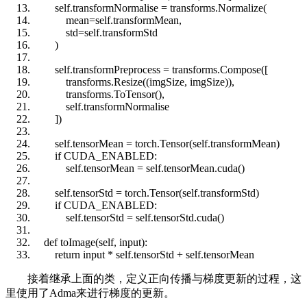
self
.transformNormalise = transforms.Normalize(
mean=
self
.transformMean,
std=
self
.transformStd
)
self
.transformPreprocess = transforms.Compose([
transforms.Resize((imgSize, imgSize)),
transforms.ToTensor(),
self
.transformNormalise
])
self
.tensorMean = torch.Tensor(
self
.transformMean)
if
CUDA_ENABLED:
self
.tensorMean =
self
.tensorMean.cuda()
self
.tensorStd = torch.Tensor(
self
.transformStd)
if
CUDA_ENABLED:
self
.tensorStd =
self
.tensorStd.cuda()
def
toImage(
self
,
input
):
return
input
*
self
.tensorStd +
self
.tensorMean
接着继承上面的类，定义正向传播与梯度更新的过程，这
里使用了Adma来进行梯度的更新。