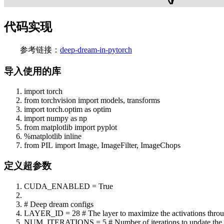
代码实现
参考链接：
deep-dream-in-pytorch
导入使用的库
import
torch
from
torchvision
import
models, transforms
import
torch.optim as optim
import
numpy as np
from
matplotlib
import
pyplot
%matplotlib inline
from
PIL
import
Image, ImageFilter, ImageChops
定义超参数
CUDA_ENABLED =
True
# Deep dream configs
LAYER_ID = 28
# The layer to maximize the activations thro
NUM_ITERATIONS = 5
# Number of iterations to update the 