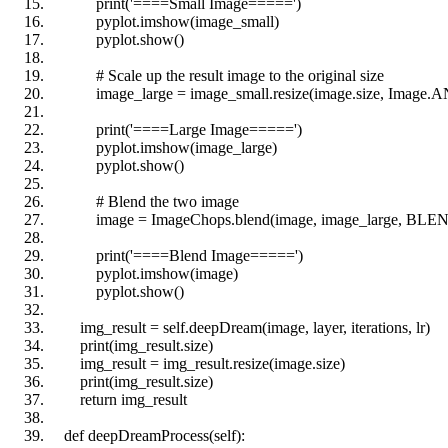
print
('====Small Image=====')
pyplot.imshow(image_small)
pyplot.show()
# Scale up the result image to the original size
image_large = image_small.resize(image.size, Image.
print
('====Large Image=====')
pyplot.imshow(image_large)
pyplot.show()
# Blend the two image
image = ImageChops.blend(image, image_large, BL
print
('====Blend Image=====')
pyplot.imshow(image)
pyplot.show()
img_result =
self
.deepDream(image, layer, iterations, lr)
print
(img_result.size)
img_result = img_result.resize(image.size)
print
(img_result.size)
return
img_result
def
deepDreamProcess(
self
):