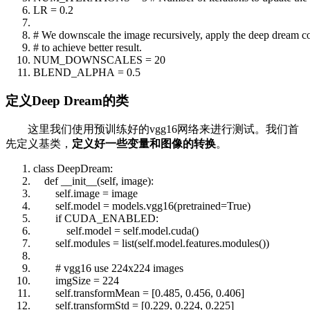
LR = 0.2
# We downscale the image recursively, apply the deep dream co
# to achieve better result.
NUM_DOWNSCALES = 20
BLEND_ALPHA = 0.5
定义Deep Dream的类
这里我们使用预训练好的vgg16网络来进行测试。我们首
先定义基类，
定义好一些变量和图像的转换
。
class
DeepDream:
def
__init__
(
self
, image):
self
.image = image
self
.model = models.vgg16(pretrained=
True
)
if
CUDA_ENABLED:
self
.model =
self
.model.cuda()
self
.modules =
list
(
self
.model.features.modules())
# vgg16 use 224x224 images
imgSize = 224
self
.transformMean = [0.485, 0.456, 0.406]
self
.transformStd = [0.229, 0.224, 0.225]