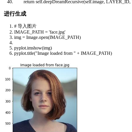
return
self
.deepDreamRecursive(
self
.image, LAYER_I
进行生成
# 导入图片
IMAGE_PATH = 'face.jpg'
img = Image.
open
(IMAGE_PATH)
pyplot.imshow(img)
pyplot.title("Image loaded
from
" + IMAGE_PATH)