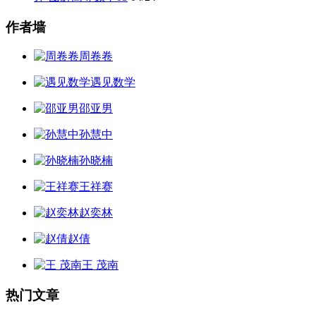
作者墙
周卷卷
遇见数学
邵亚男
孙慧中
孙晓楠
王祥赛
赵奕林
赵倩
王 茂南
热门文章