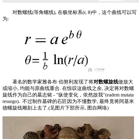
对数螺线(等角螺线), 在极坐标系(r, θ)中，这个曲线可以写
为:
著名的数学家雅各布·伯努利发现了将
对数螺旋线
做放大
或缩小, 均能与原曲线重合. 在惊叹这曲线之余, 决定将对数螺
旋线作为自己的墓志铭 - "纵使变化，依然故我"(eadem mutata
resurgo). 不过制作墓碑的石匠因为不懂数学, 最终竟将阿基米
德螺旋线雕刻上去了.(见图片下部所示, 图自网络)