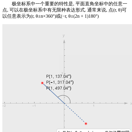
极坐标系中一个重要的特性是, 平面直角坐标中的任意一
点, 可以在极坐标系中有无限种表达形式. 通常来说, 点(r, θ)可
以任意表示为(r, θ±n×360°)或(−r, θ±(2n + 1)180°)