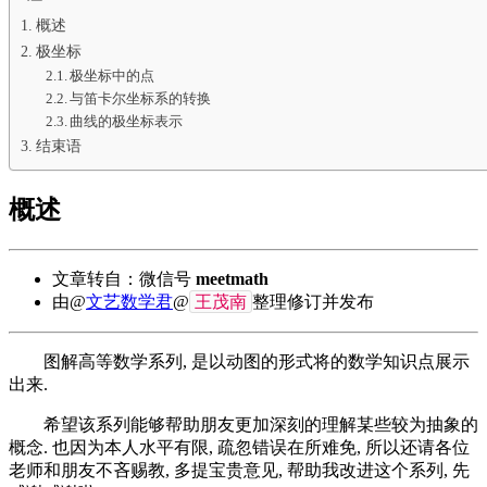
概述
极坐标
极坐标中的点
与笛卡尔坐标系的转换
曲线的极坐标表示
结束语
概述
文章转自：微信号
meetmath
王茂南
由@
文艺数学君
@
整理修订并发布
图解高等数学系列, 是以动图的形式将的数学知识点展示
出来.
希望该系列能够帮助朋友更加深刻的理解某些较为抽象的
概念. 也因为本人水平有限, 疏忽错误在所难免, 所以还请各位
老师和朋友不吝赐教, 多提宝贵意见, 帮助我改进这个系列, 先