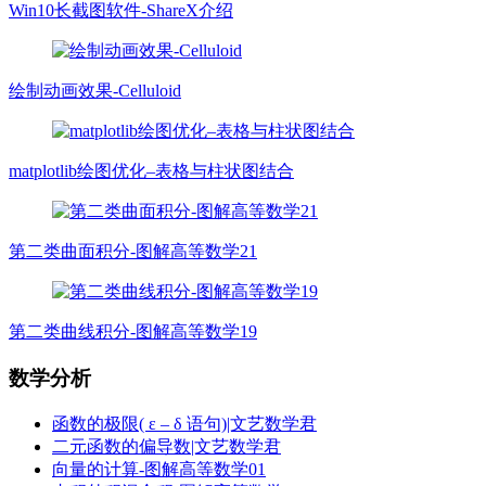
Win10长截图软件-ShareX介绍
绘制动画效果-Celluloid
matplotlib绘图优化–表格与柱状图结合
第二类曲面积分-图解高等数学21
第二类曲线积分-图解高等数学19
数学分析
函数的极限( ε – δ 语句)|文艺数学君
二元函数的偏导数|文艺数学君
向量的计算-图解高等数学01