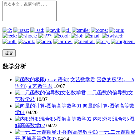
数学分析
函数的极限( ε – δ
语句)|文艺数学君
10/07
二元函数的偏导数|文
艺数学君
10/07
向量的计算-图解高等数
学01
04/20
内积外积混合积-图
解高等数学02
04/22
一元,二元泰勒展
开-图解高等数学03
04/24